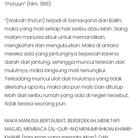
Tha’uun” (hlm. 366):
“(Wabah tha’un) terjadi di Samarqand dan Balkh;
maka yang mati setiap hari seribu atau lebih. Siang
malam manusia sibuk untuk memandikan,
mengkafani dan menguburkan. Maka di antara
mereka ada yang jantungnya terpecah karena
darah dari jantung, sehingga muncul tetesan dari
mulutnya, maka langsung mati tersungkur.
Terkadang muncul ulat dari mulutnya yang tidak
diketahui apa itu, maka dia pun mati. Dan ditutup
lebih dari seribu rumah yang ada di negeri tersebut,
tidak tersisa seorang pun.
MAKA MANUSIA BERTAUBAT, BERSEDEKAH, MENETAPI
MASJID, MEMBACA (AL-QUR-AN) MENUMPAHKAN KHAMR-
KHAMR (minuman yang memabukkan), DAN