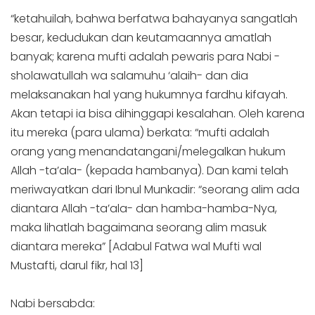
“ketahuilah, bahwa berfatwa bahayanya sangatlah
besar, kedudukan dan keutamaannya amatlah
banyak; karena mufti adalah pewaris para Nabi -
sholawatullah wa salamuhu ‘alaih- dan dia
melaksanakan hal yang hukumnya fardhu kifayah.
Akan tetapi ia bisa dihinggapi kesalahan. Oleh karena
itu mereka (para ulama) berkata: “mufti adalah
orang yang menandatangani/melegalkan hukum
Allah -ta’ala- (kepada hambanya). Dan kami telah
meriwayatkan dari Ibnul Munkadir: “seorang alim ada
diantara Allah -ta’ala- dan hamba-hamba-Nya,
maka lihatlah bagaimana seorang alim masuk
diantara mereka” [Adabul Fatwa wal Mufti wal
Mustafti, darul fikr, hal 13]
Nabi bersabda: