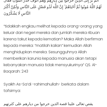
ألَمْ تَرَ إِلَى الَّذِينَ خَرَجُوا مِن دِيَارِهِمْ وَهُمْ أُلُوفٌ حَذَرَ الْمَوْتِ فَقَالَ
لَهُمُ اللَّهُ مُوتُوا ثُمَّ أَحْيَاهُمْ ۚ إِنَّ اللَّهَ لَذُو فَضْلٍ عَلَى النَّاسِ وَلَٰكِنَّ أَكْثَرَ
النَّاسِ لَا يَشْكُرُونَ
“tidakkah engkau melihat kepada orang-orang yang
keluar dari negeri mereka dan jumlah mereka ribuan
karena takut kepada kematian? Maka Allah berfirman
kepada mereka: “matilah kalian” kemudian Allah
menghidupkan mereka. Sesungguhnya Allah
memberikan karunia kepada manusia akan tetapi
kebanyakan manusia tidak mensyukurinya” QS. Al-
Baqarah: 243
Syaikh As-Sa’di -rahimahullah- berkata dalam
tafsirnya:
يقص تعالى علينا قصة الذين خرجوا من ديارهم على كثرتهم