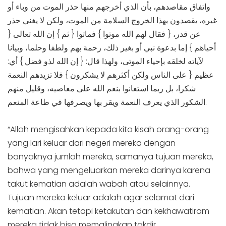
واتفاق مقاصدهم، بأن الذي أخرجهم منها حذر الموت من وباء أو
غيره، يقصدون بهذا الخروج السلامة من الموت، ولكن لا يغني حذر
عن قدر، { فقال لهم الله موتوا } فماتوا { ثم } إن الله تعالى {
أحياهم } إما بدعوة نبي أو بغير ذلك، رحمة بهم ولطفا وحلما، وبيانا
لآياته لخلقه بإحياء الموتى، ولهذا قال: { إن الله لذو فضل } أي:
عظيم { على الناس ولكن أكثرهم لا يشكرون } فلا تزيدهم النعمة
شكرا، بل ربما استعانوا بنعم الله على معاصيه، وقليل منهم
الشكور الذي يعرف النعمة ويقر بها ويصرفها في طاعة المنعم.
“Allah mengisahkan kepada kita kisah orang-orang
yang lari keluar dari negeri mereka dengan
banyaknya jumlah mereka, samanya tujuan mereka,
bahwa yang mengeluarkan mereka darinya karena
takut kematian adalah wabah atau selainnya.
Tujuan mereka keluar adalah agar selamat dari
kematian. Akan tetapi ketakutan dan kekhawatiram
mereka tidak bisa memalingkan takdir.