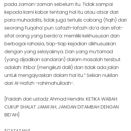
pada zaman-zaman sebelum itu. Tidak sampai
kepada kami kabar tentang hal itu atau atsar dari
para muhaddits, tidak juga tertulis cabang (fiqih) dari
seorang Fuqaha’ pun. Lafazh-lafazh do’a dan sifat-
sifat orang yang berdo’a: memiliki kekhususan dan
berbagai rahasia, tiap-tiap kejadian dikhususkan
dengan yang selayaknya. Dan yang mu’tamad
(yang dijadikan sandaran) dalam masalah tersbut
adalah: ittiba’ (mengikuti dalil) dan tidak ada jalan
untuk mengqiyaskan dalam hal itu.” Sekian nukilan
dari Al-Hafizh -rahimahullaah-.
[Faidah dari ustadz Ahmad Hendrix: KETIKA WABAH:
CUKUP SHALAT JAMA’AH; JANGAN DITAMBAH DENGAN
BID’AH]
*CATATAN:*