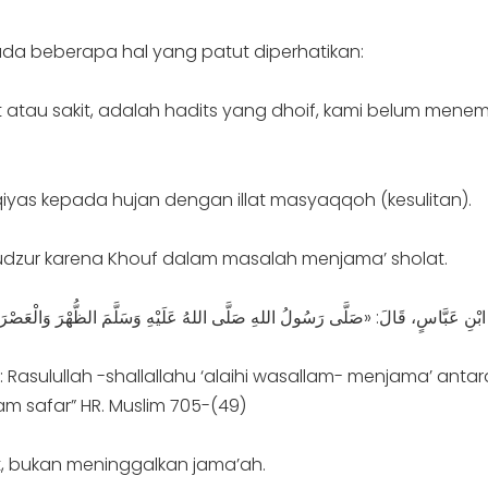
da beberapa hal yang patut diperhatikan:
 atau sakit, adalah hadits yang dhoif, kami belum menemu
h qiyas kepada hujan dengan illat masyaqqoh (kesulitan).
udzur karena Khouf dalam masalah menjama’ sholat.
a: Rasulullah -shallallahu ‘alaihi wasallam- menjama’ a
am safar” HR. Muslim 705-(49)
, bukan meninggalkan jama’ah.