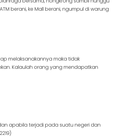
h olahraga bersama, nongkrong sambil nunggu
ATM berani, ke Mall berani, ngumpul di warung
tetap melaksanakannya maka tidak
ehkan. Kalaulah orang yang mendapatkan
an apabila terjadi pada suatu negeri dan
2219)