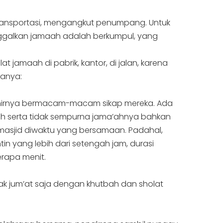
 transportasi, mengangkut penumpang. Untuk
inggalkan jamaah adalah berkumpul, yang
amaah di pabrik, kantor, di jalan, karena
ranya:
akhirnya bermacam-macam sikap mereka. Ada
d’ah serta tidak sempurna jama’ahnya bahkan
 masjid diwaktu yang bersamaan. Padahal,
in yang lebih dari setengah jam, durasi
rapa menit.
ak jum’at saja dengan khutbah dan sholat