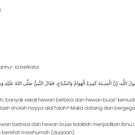
i
anhu- ia berkata:
, banyak sekali hewan berbisa dan hewan buas” kemudian
sh sholah hayya alal falah? Maka datang dan bergegas
 hewan berbisa dan hewan buas tidaklah menjadikan ib
h bersifat mawhumah (dugaan).