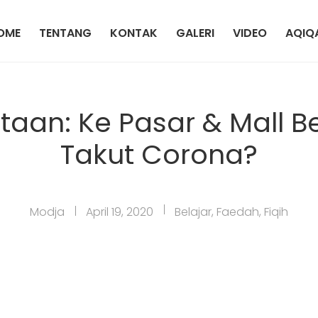
OME
TENTANG
KONTAK
GALERI
VIDEO
AQIQ
aan: Ke Pasar & Mall Be
Takut Corona?
Modja
April 19, 2020
Belajar
,
Faedah
,
Fiqih