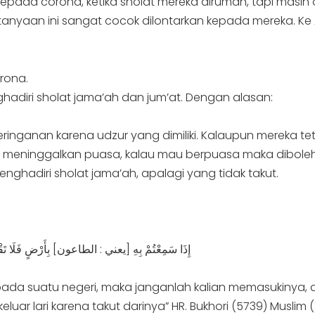
kepada corona, ketika sholat mereka dirumah, tapi masi
rtanyaan ini sangat cocok dilontarkan kepada mereka. Ke 
rona.
hadiri sholat jama’ah dan jum’at. Dengan alasan:
ringanan karena udzur yang dimiliki. Kalaupun mereka 
eh meninggalkan puasa, kalau mau berpuasa maka dibol
nghadiri sholat jama’ah, apalagi yang tidak takut.
إِذَا سَمِعْتُمْ بِهِ [يعني : الطاعون] بِأَرْضٍ فَلَا تَقْدَمُوا
da suatu negeri, maka janganlah kalian memasukinya, d
luar lari karena takut darinya” HR. Bukhori (5739) Muslim (