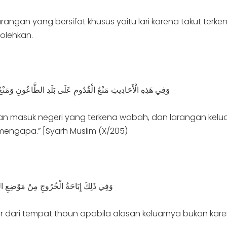
rangan yang bersifat khusus yaitu lari karena takut ter
olehkan.
وَفِي هَذِهِ الْأَحَادِيثِ مَنْعُ الْقُدُومِ عَلَى بَلَدِ الطَّاعُونِ و
gan masuk negeri yang terkena wabah, dan larangan keluar
mengapa.” [Syarh Muslim (X/205)
وَفِي ذَلِكَ إِبَاحَةُ الْخُرُوجِ مِنْ مَوْضِعِ ال
 dari tempat thoun apabila alasan keluarnya bukan karena l