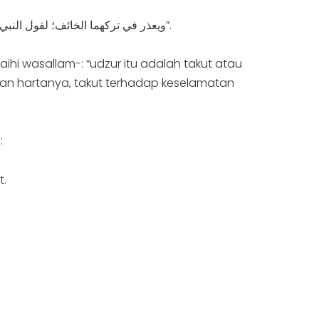
“ويعذر في تركهما الخائف؛ لقول النبي – صلى الله عليه وسلم –: “العذر خوف أو مرض”، والخوف ثلاثة أنواع؛ خوف على النفس، وخوف على المال، وخوف على الأهل”.
ihi wasallam-: “udzur itu adalah takut atau
tan hartanya, takut terhadap keselamatan
:
t.