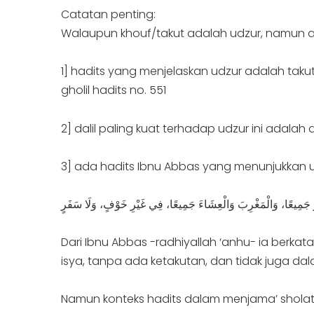
Catatan penting:
Walaupun khouf/takut adalah udzur, namun a
1] hadits yang menjelaskan udzur adalah takut
gholil hadits no. 551
2] dalil paling kuat terhadap udzur ini adala
3] ada hadits Ibnu Abbas yang menunjukkan 
Dari Ibnu Abbas -radhiyallah ‘anhu- ia berkat
isya, tanpa ada ketakutan, dan tidak juga dal
Namun konteks hadits dalam menjama’ sholat