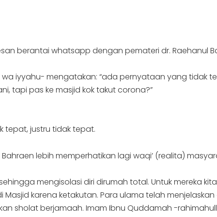
san berantai whatsapp dengan pemateri dr. Raehanul Ba
 wa iyyahu- mengatakan: “ada pernyataan yang tidak tep
ni, tapi pas ke masjid kok takut corona?”
epat, justru tidak tepat.
l Bahraen lebih memperhatikan lagi waqi’ (realita) masy
ehingga mengisolasi diri dirumah total. Untuk mereka 
 Masjid karena ketakutan. Para ulama telah menjelaskan
kan sholat berjamaah. Imam Ibnu Quddamah -rahimahull