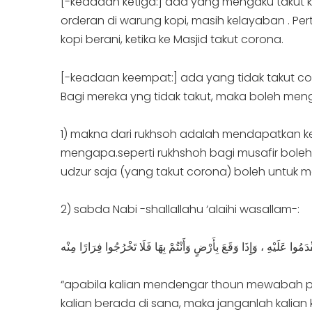
[-keadaan ketiga:] ada yang mengaku takut 
orderan di warung kopi, masih kelayaban . Pe
kopi berani, ketika ke Masjid takut corona.
[-keadaan keempat:] ada yang tidak takut co
Bagi mereka yng tidak takut, maka boleh meng
1) makna dari rukhsoh adalah mendapatkan ke
mengapa.seperti rukhshoh bagi musafir bol
udzur saja (yang takut corona) boleh untuk me
2) sabda Nabi -shallallahu ‘alaihi wasallam-:
 عَلَيْهِ ، وَإِذَا وَقَعَ بِأَرْضٍ وَأَنْتُمْ بِهَا فَلَا تَخْرُجُوا فِرَارًا مِنْه
“apabila kalian mendengar thoun mewabah pa
kalian berada di sana, maka janganlah kalian ke