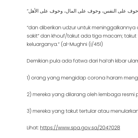
“dan diberikan udzur untuk meninggalkannya o
sakit” dan khouf/takut ada tiga macam; taku
keluarganya.” (al-Mughni (I/451)
Demikian pula ada fatwa dari hai’ah kibar 
1) orang yang mengidap corona haram mengha
2) mereka yang dilarang oleh lembaga resmi 
3) mereka yang takut tertular atau menularka
Lihat:
https://www.spa.gov.sa/2047028