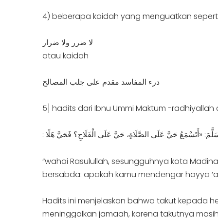
4) beberapa kaidah yang menguatkan sepert
لا ضرر ولا ضرار
atau kaidah
درء المفاسد مقدم على جلب المصالح
5] hadits dari Ibnu Ummi Maktum -radhiyallah 
“wahai Rasulullah, sesungguhnya kota Madinah
bersabda: apakah kamu mendengar hayya ‘ala
Hadits ini menjelaskan bahwa takut kepada
meninggalkan jamaah, karena takutnya masi