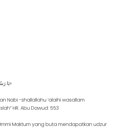
: يَا رَسُولَ اللَّهِ، إِنَّ الْمَدِينَةَ كَثِيرَةُ الْهَوَامِّ وَالسِّبَاعِ، فَقَالَ النَّبِيُّ صَلَّى اللهُ عَلَيْهِ وَسَلَّمَ: «أَتَسْمَعُ حَيَّ عَلَى الصَّلَاةِ، حَيَّ عَلَى الْفَلَاحِ؟ فَحَيَّ هَلًا»
 Nabi -shallallahu ‘alaihi wasallam
lah” HR. Abu Dawud: 553
nu Ummi Maktum yang buta mendapatkan udzur