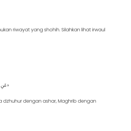
kan riwayat yang shohih. Silahkan lihat irwaul
عَنِ ابْنِ عَبَّاسٍ، قَالَ: «صَلَّى رَسُولُ اللهِ صَلَّى اللهُ عَلَيْهِ وَسَلَّمَ الظُّهْرَ وَالْعَصْرَ جَمِيعًا، وَالْمَغْرِبَ وَالْعِشَاءَ جَمِيعًا، فِي غَيْرِ خَوْفٍ، وَلَا سَفَرٍ»
ntara dzhuhur dengan ashar, Maghrib dengan