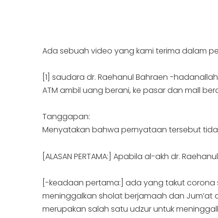
Ada sebuah video yang kami terima dalam pe
[1] saudara dr. Raehanul Bahraen -hadanallah
ATM ambil uang berani, ke pasar dan mall bera
Tanggapan:
Menyatakan bahwa pernyataan tersebut tidak t
[ALASAN PERTAMA:] Apabila al-akh dr. Raehanu
[-keadaan pertama:] ada yang takut corona s
meninggalkan sholat berjamaah dan Jum’at di
merupakan salah satu udzur untuk meninggal