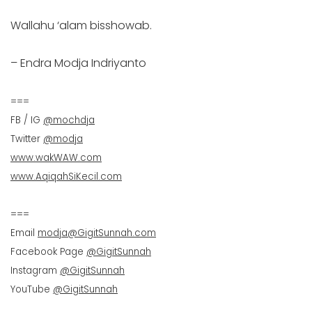
Wallahu ‘alam bisshowab.
– Endra Modja Indriyanto
===
FB / IG
@mochdja
Twitter
@modja
www.wakWAW.com
www.AqiqahSiKecil.com
===
Email
modja@GigitSunnah.com
Facebook Page
@GigitSunnah
Instagram
@GigitSunnah
YouTube
@GigitSunnah