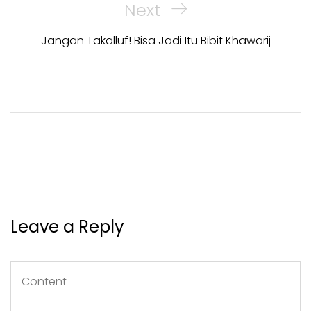
Next
Next
Post
Jangan Takalluf! Bisa Jadi Itu Bibit Khawarij
Leave a Reply