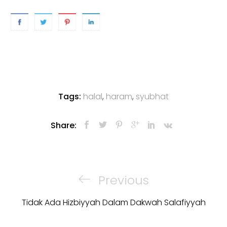
Tags:
halal
,
haram
,
syubhat
Share:
Post
navigation
Previous
Previous
Post
Tidak Ada Hizbiyyah Dalam Dakwah Salafiyyah