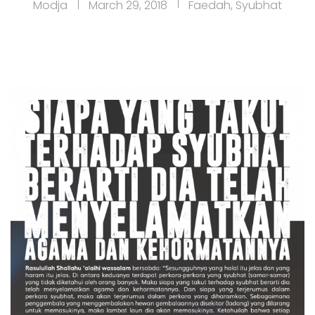
Modja
March 29, 2018
Faedah
,
Syubhat