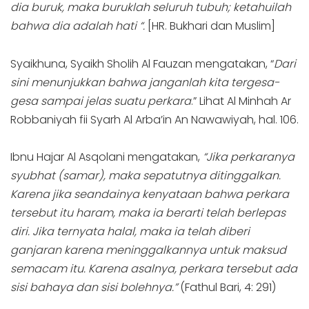
dia buruk, maka buruklah seluruh tubuh; ketahuilah
bahwa dia adalah hati “.
[HR. Bukhari dan Muslim]
Syaikhuna, Syaikh Sholih Al Fauzan mengatakan, “
Dari
sini menunjukkan bahwa janganlah kita tergesa-
gesa sampai jelas suatu perkara
.” Lihat Al Minhah Ar
Robbaniyah fii Syarh Al Arba’in An Nawawiyah, hal. 106.
Ibnu Hajar Al Asqolani mengatakan,
“Jika perkaranya
syubhat (samar), maka sepatutnya ditinggalkan.
Karena jika seandainya kenyataan bahwa perkara
tersebut itu haram, maka ia berarti telah berlepas
diri. Jika ternyata halal, maka ia telah diberi
ganjaran karena meninggalkannya untuk maksud
semacam itu. Karena asalnya, perkara tersebut ada
sisi bahaya dan sisi bolehnya.”
(Fathul Bari, 4: 291)