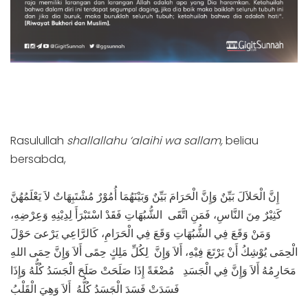
Rasulullah
shallallahu ‘alaihi wa sallam,
beliau
bersabda,
إِنَّ الْحَلاَلَ بَيِّنٌ وَإِنَّ الْحَرَامَ بَيِّنٌ وَبَيْنَهُمَا أُمُوْرٌ مُشْتَبِهَاتٌ لاَ يَعْلَمُهُنَّ
كَثِيْرٌ مِنَ النَّاسِ، فَمَنِ اتَّقَى الشُّبُهَاتِ فَقَدْ اسْتَبْرَأَ لِدِيْنِهِ وَعِرْضِهِ،
وَمَنْ وَقَعَ فِي الشُّبُهَاتِ وَقَعَ فِي الْحَرَامِ، كَالرَّاعِي يَرْعىَ حَوْلَ
الْحِمَى يُوْشِكُ أَنْ يَرْتَعَ فِيْهِ، أَلاَ وَإِنَّ لِكُلِّ مَلِكٍ حِمًى أَلاَ وَإِنَّ حِمَى اللهِ
مَحَارِمُهُ أَلاَ وَإِنَّ فِي الْجَسَدِ مُضْغَةً إِذَا صَلَحَتْ صَلَحَ الْجَسَدُ كُلُّهُ وَإِذَا
فَسَدَتْ فَسَدَ الْجَسَدُ كُلُّهُ أَلاَ وَهِيَ الْقَلْبُ