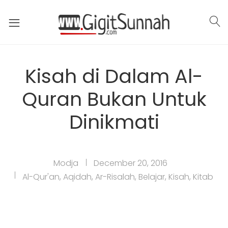
Kisah di Dalam Al-
Quran Bukan Untuk
Dinikmati
Modja
December 20, 2016
Al-Qur'an
,
Aqidah
,
Ar-Risalah
,
Belajar
,
Kisah
,
Kitab