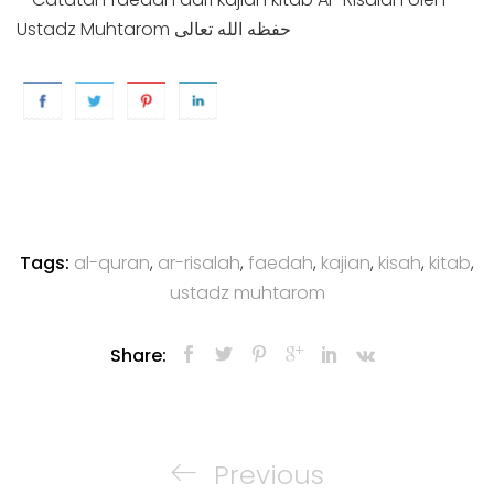
Ustadz Muhtarom حفظه الله تعالى
Tags:
al-quran
,
ar-risalah
,
faedah
,
kajian
,
kisah
,
kitab
,
ustadz muhtarom
Share:
Post
navigation
Previous
Previous