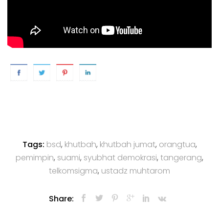
Tags:
bsd
,
khutbah
,
khutbah jumat
,
orangtua
,
pemimpin
,
suami
,
syubhat demokrasi
,
tangerang
,
telkomsigma
,
ustadz muhtarom
Share: