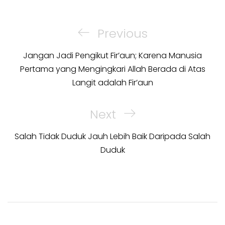
Post
navigation
Previous
Previous
Post
Jangan Jadi Pengikut Fir’aun; Karena Manusia
Pertama yang Mengingkari Allah Berada di Atas
Langit adalah Fir’aun
Next
Next
Post
Salah Tidak Duduk Jauh Lebih Baik Daripada Salah
Duduk