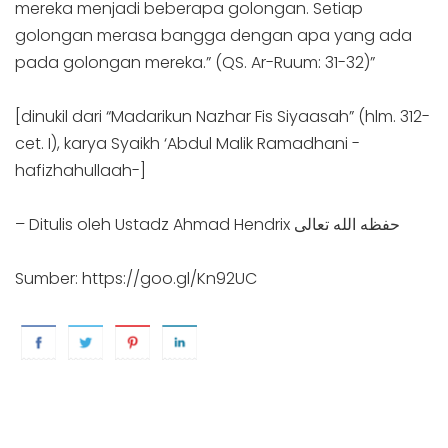
mereka menjadi beberapa golongan. Setiap
golongan merasa bangga dengan apa yang ada
pada golongan mereka.” (QS. Ar-Ruum: 31-32)”
[dinukil dari “Madarikun Nazhar Fis Siyaasah” (hlm. 312-
cet. I), karya Syaikh ‘Abdul Malik Ramadhani -
hafizhahullaah-]
– Ditulis oleh Ustadz Ahmad Hendrix حفظه الله تعالى
Sumber: https://goo.gl/Kn92UC