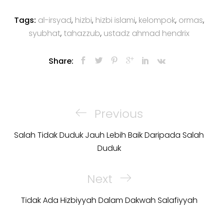
Tags:
al-irsyad
,
hizbi
,
hizbi islami
,
kelompok
,
ormas
,
syubhat
,
tahazzub
,
ustadz ahmad hendrix
Share:
Post
navigation
Previous
Previous
Post
Salah Tidak Duduk Jauh Lebih Baik Daripada Salah
Duduk
Next
Next
Post
Tidak Ada Hizbiyyah Dalam Dakwah Salafiyyah