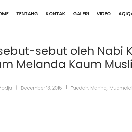
OME
TENTANG
KONTAK
GALERI
VIDEO
AQIQ
ebut-sebut oleh Nabi K
um Melanda Kaum Musl
Modja
December 13, 2016
Faedah
,
Manhaj
,
Muamala