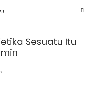
AH
etika Sesuatu Itu
imin
h