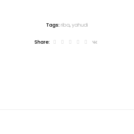
Tags:
riba
,
yahudi
Share: