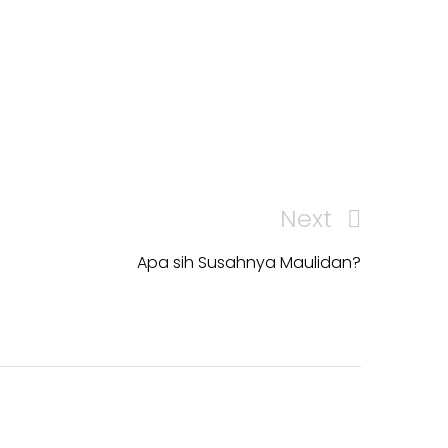
Next
Next
Post
Apa sih Susahnya Maulidan?