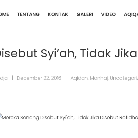
OME
TENTANG
KONTAK
GALERI
VIDEO
AQIQ
sebut Syi’ah, Tidak Jika
dja
December 22, 2016
Aqidah
,
Manhaj
,
Uncategori