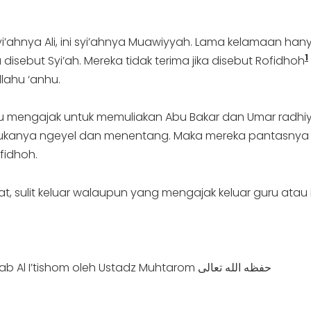
 syi’ahnya Ali, ini syi’ahnya Muawiyyah. Lama kelamaan ha
1
isebut Syi’ah. Mereka tidak terima jika disebut Rofidhoh
allahu ‘anhu.
lalu mengajak untuk memuliakan Abu Bakar dan Umar radh
 sukanya ngeyel dan menentang. Maka mereka pantasnya di
fidhoh.
t, sulit keluar walaupun yang mengajak keluar guru atau
– Catatan faedah dari muqoddimah kajian kitab Al I’tishom oleh Ustadz Muhtarom حفظه الله تعالى