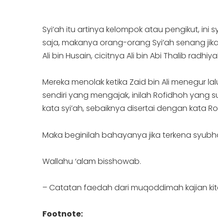
Syi’ah itu artinya kelompok atau pengikut, ini
saja, makanya orang-orang Syi’ah senang jika d
Ali bin Husain, cicitnya Ali bin Abi Thalib radhiy
Mereka menolak ketika Zaid bin Ali menegur 
sendiri yang mengajak, inilah Rofidhoh yang
kata syi’ah, sebaiknya disertai dengan kata Ro
Maka beginilah bahayanya jika terkena syubha
Wallahu ‘alam bisshowab.
Footnote: