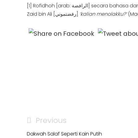
[1] Rofidhoh [arab: الرافضة] secara bahasa dari kata rofadho – yarfudhu [رفض – يرفض] yang artinya menolak, tidak menerima. Diambil dari perkataan
Zaid bin Ali [رفضتموني]
‘kalian menolakku?’
(Maq
Post
Previous
Previous
navigation
Post
Dakwah Salaf Seperti Kain Putih