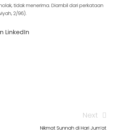
iyah, 2/96).
Next
Next
Post
Nikmat Sunnah di Hari Jum’at