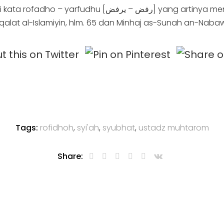
alat al-Islamiyin, hlm. 65 dan Minhaj as-Sunah an-Nabaw
Tags:
rofidhoh
,
syi'ah
,
syubhat
,
ustadz muhtarom
Share: