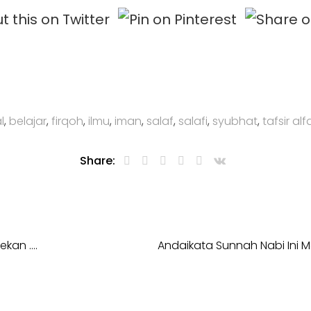
l
,
belajar
,
firqoh
,
ilmu
,
iman
,
salaf
,
salafi
,
syubhat
,
tafsir al
Share:
lekan ….
Andaikata Sunnah Nabi Ini 