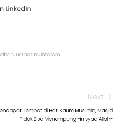
fatihah
,
ustadz muhtarom
Next
Next
Post
Mendapat Tempat di Hati Kaum Muslimin; Masjid
Tidak Bisa Menampung -in syaa Allah-