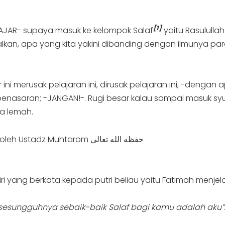
[1]
LAJAR- supaya masuk ke kelompok Salaf
yaitu Rasululla
malkan, apa yang kita yakini dibanding dengan ilmunya p
ini merusak pelajaran ini, dirusak pelajaran ini, -denga
nasaran; -JANGAN!-. Rugi besar kalau sampai masuk syubha
ta lemah.
– Catatan faedah dari kajian Tafsir Al-Fatihah oleh Ustadz Muhtarom حفظه الله تعالى
ndiri yang berkata kepada putri beliau yaitu Fatimah menje
sesungguhnya sebaik-baik Salaf bagi kamu adalah aku”