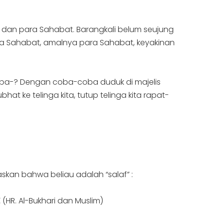
h dan para Sahabat. Barangkali belum seujung
ara Sahabat, amalnya para Sahabat, keyakinan
n apa-? Dengan coba-coba duduk di majelis
t ke telinga kita, tutup telinga kita rapat-
laskan bahwa beliau adalah “salaf” :
.
(HR. Al-Bukhari dan Muslim)