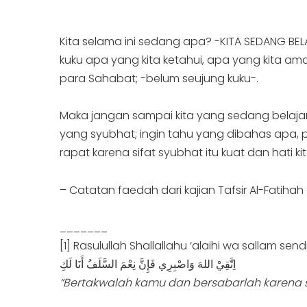
Kita selama ini sedang apa? -KITA SEDANG BE
kuku apa yang kita ketahui, apa yang kita a
para Sahabat; -belum seujung kuku-.
Maka jangan sampai kita yang sedang belajar 
yang syubhat; ingin tahu yang dibahas apa, pe
rapat karena sifat syubhat itu kuat dan hati ki
_______
[1] Rasulullah Shallallahu ‘alaihi wa sallam se
اِتَّقِيْ اللهَ وَاصْبِرِي فَإِنَّ نِعْمَ السَّلَفُ أَنَا لَكِ
“Bertakwalah kamu dan bersabarlah karena 