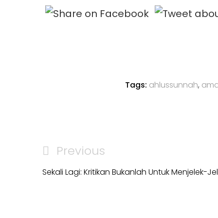
Tags:
ahlussunnah
,
ama
Post
Previous
Previous
navigation
Post
Sekali Lagi: Kritikan Bukanlah Untuk Menjelek-Je