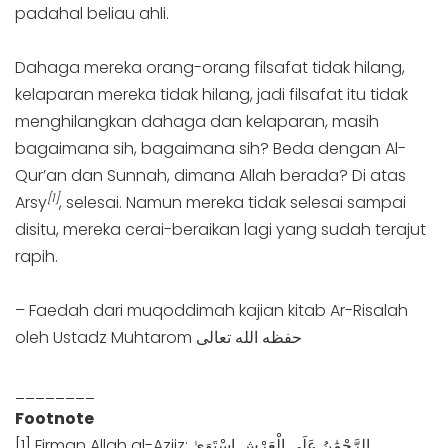
padahal beliau ahli.
Dahaga mereka orang-orang filsafat tidak hilang,
kelaparan mereka tidak hilang, jadi filsafat itu tidak
menghilangkan dahaga dan kelaparan, masih
bagaimana sih, bagaimana sih? Beda dengan Al-
Qur’an dan Sunnah, dimana Allah berada? Di atas
[1]
Arsy
, selesai. Namun mereka tidak selesai sampai
disitu, mereka cerai-beraikan lagi yang sudah terajut
rapih.
– Faedah dari muqoddimah kajian kitab Ar-Risalah
oleh Ustadz Muhtarom حفظه الله تعالى
________
Footnote
[1] Firman Allah al-Aziiz: الرَّحْمَٰنُ عَلَى الْعَرْشِ اسْتَوَىٰ