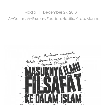
Modja
December 27, 2016
Al-Qur'an
,
Ar-Risalah
,
Faedah
,
Hadits
,
Kitab
,
Manhaj