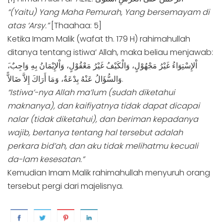
“(Yaitu) Yang Maha Pemurah, Yang bersemayam di
atas ‘Arsy.”
[Thaahaa: 5]
Ketika Imam Malik (wafat th. 179 H) rahimahullah
ditanya tentang istiwa’ Allah, maka beliau menjawab:
وَالسُّؤَالُ عَنْهُ بِدْعَةٌ، وَمَا أَرَاكَ إِلاَّ ضَالاًّ.
“Istiwa’-nya Allah ma’lum (sudah diketahui
maknanya), dan kaifiyatnya tidak dapat dicapai
nalar (tidak diketahui), dan beriman kepadanya
wajib, bertanya tentang hal tersebut adalah
perkara bid’ah, dan aku tidak melihatmu kecuali
da-lam kesesatan.”
Kemudian Imam Malik rahimahullah menyuruh orang
tersebut pergi dari majelisnya.