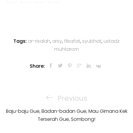
Tags:
ar-risalah
,
arsy
,
filsafat
,
syubhat
,
ustadz
muhtarom
Share:
Post
navigation
Previous
Previous
Post
Baju-baju Gue, Badan-badan Gue, Mau Gimana Kek
Terserah Gue, Sombong!