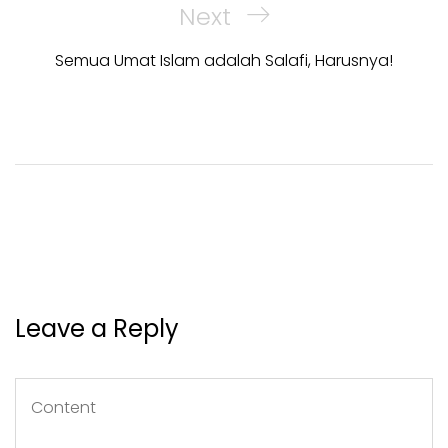
Next
Next
Post
Semua Umat Islam adalah Salafi, Harusnya!
Leave a Reply