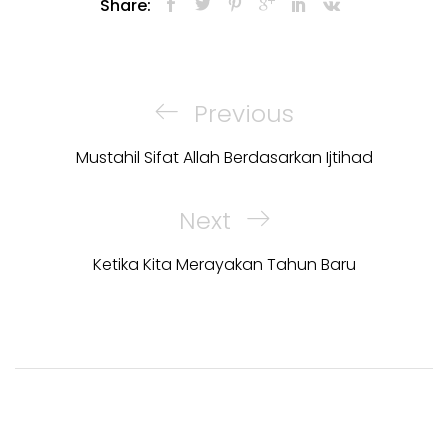
Share:
Post
navigation
Previous
Previous
Post
Mustahil Sifat Allah Berdasarkan Ijtihad
Next
Next
Post
Ketika Kita Merayakan Tahun Baru