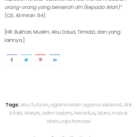
orang-orang yang berserah diri (kepada Allah)”
.
(QS. Ali Imran: 64).
[HR. Bukhari, Muslim, Abu Daud, Tirmidzi, dan yang
lainnya.]
Tags:
Abu Sufyan
,
agama islam agama selamat
,
Ahli
Kitab
,
Arisiyin
,
aslim taslam
,
Heraclius
,
islam
,
masuk
islam
,
raja Romawi