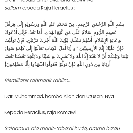
sallam
kepada Raja Heraclius :
بِسْمِ اللَّهِ الرَّحْمَنِ الرَّحِيمِ، مِنْ مُحَمَّدٍ عَبْدِ اللَّهِ وَرَسُولِهِ إِلَى هِرَقْلَ
عَظِيمِ الرُّومِ: سَلاَمٌ عَلَى مَنِ اتَّبَعَ الهُدَى، أَمَّا بَعْدُ، فَإِنِّي أَدْعُوكَ
بِدِعَايَةِ الإِسْلاَمِ، أَسْلِمْ تَسْلَمْ، يُؤْتِكَ اللَّهُ أَجْرَكَ مَرَّتَيْنِ، فَإِنْ تَوَلَّيْتَ
فَإِنَّ عَلَيْكَ إِثْمَ الأَرِيسِيِّينَ ” وَ {يَا أَهْلَ الكِتَابِ تَعَالَوْا إِلَى كَلِمَةٍ سَوَاءٍ
بَيْنَنَا وَبَيْنَكُمْ أَنْ لاَ نَعْبُدَ إِلَّا اللَّهَ وَلاَ نُشْرِكَ بِهِ شَيْئًا وَلاَ يَتَّخِذَ بَعْضُنَا بَعْضًا
أَرْبَابًا مِنْ دُونِ اللَّهِ فَإِنْ تَوَلَّوْا فَقُولُوا اشْهَدُوا بِأَنَّا مُسْلِمُونَ}
Bismillahir rahmanir rahiim…
Dari Muhammad, hamba Allah dan utusan-Nya
Kepada Heraclius, raja Romawi
Salaamun ‘ala manit-taba’al huda, amma ba’du