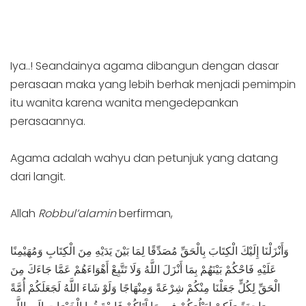
Iya..! Seandainya agama dibangun dengan dasar
perasaan maka yang lebih berhak menjadi pemimpin
itu wanita karena wanita mengedepankan
perasaannya.
Agama adalah wahyu dan petunjuk yang datang
dari langit.
Allah
Robbul’alamin
berfirman,
وَأَنْزَلْنَا إِلَيْكَ الْكِتَابَ بِالْحَقِّ مُصَدِّقًا لِمَا بَيْنَ يَدَيْهِ مِنَ الْكِتَابِ وَمُهَيْمِنًا
عَلَيْهِ فَاحْكُمْ بَيْنَهُمْ بِمَا أَنْزَلَ اللَّهُ وَلَا تَتَّبِعْ أَهْوَاءَهُمْ عَمَّا جَاءَكَ مِنَ
الْحَقِّ لِكُلٍّ جَعَلْنَا مِنْكُمْ شِرْعَةً وَمِنْهَاجًا وَلَوْ شَاءَ اللَّهُ لَجَعَلَكُمْ أُمَّةً