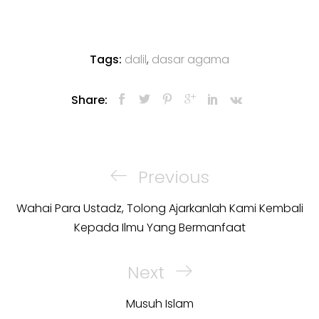
Tags:
dalil
,
dasar agama
Share:
Post
navigation
Previous
Previous
Post
Wahai Para Ustadz, Tolong Ajarkanlah Kami Kembali
Kepada Ilmu Yang Bermanfaat
Next
Next
Post
Musuh Islam